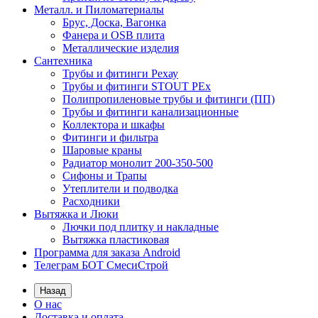
Металл. и Пиломатериалы
Брус, Доска, Вагонка
Фанера и OSB плита
Металлические изделия
Сантехника
Трубы и фитинги Рехау
Трубы и фитинги STOUT PEx
Полипропиленовые трубы и фитинги (ПП)
Трубы и фитинги канализационные
Коллектора и шкафы
Фитинги и фильтра
Шаровые краны
Радиатор монолит 200-350-500
Сифоны и Трапы
Утеплители и подводка
Расходники
Вытяжка и Люки
Лючки под плитку и накладные
Вытяжка пластиковая
Программа для заказа Android
Телеграм БОТ СмесиСтрой
Назад
О нас
Доставка и оплата