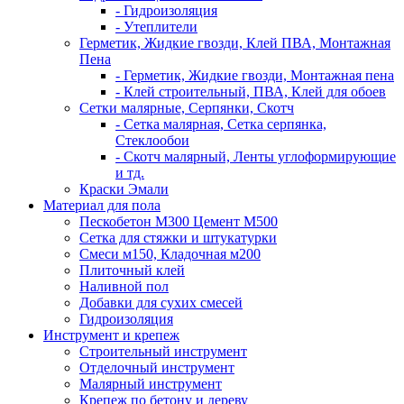
- Гидроизоляция
- Утеплители
Герметик, Жидкие гвозди, Клей ПВА, Монтажная
Пена
- Герметик, Жидкие гвозди, Монтажная пена
- Клей строительный, ПВА, Клей для обоев
Сетки малярные, Серпянки, Скотч
- Сетка малярная, Сетка серпянка,
Стеклообои
- Скотч малярный, Ленты углоформирующие
и тд.
Краски Эмали
Материал для пола
Пескобетон М300 Цемент М500
Сетка для стяжки и штукатурки
Смеси м150, Кладочная м200
Плиточный клей
Наливной пол
Добавки для сухих смесей
Гидроизоляция
Инструмент и крепеж
Строительный инструмент
Отделочный инструмент
Малярный инструмент
Крепеж по бетону и дереву