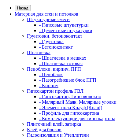
Назад
Материал для стен и потолков
Штукатурные смеси
- Гипсовые штукатурки
- Цементные штукатурки
Грунтовки, бетоноконтакт
- Грунтовка
- Бетоноконтакт
Шпатлевка
- Шпатлевка в мешках
- Шпатлевка готовая
Пеноблоки, кирпич, ПГП
- Пеноблок
- Пазогребневые блок ПГП
- Кирпич
Гипсокартон профиль ГВЛ
- Гипсокартон, Гипсоволокно
- Малярный Маяк, Малярные уголки
- Элемент пола Кнауф (Knauf)
- Профиль для гипсокартона
- Комплектующие для гипсокартона
Плиточный клей, затирка
Клей для блоков
Гидроизоляция и Утеплители