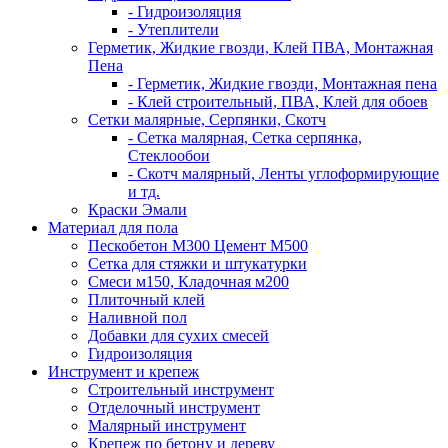
- Гидроизоляция
- Утеплители
Герметик, Жидкие гвозди, Клей ПВА, Монтажная
Пена
- Герметик, Жидкие гвозди, Монтажная пена
- Клей строительный, ПВА, Клей для обоев
Сетки малярные, Серпянки, Скотч
- Сетка малярная, Сетка серпянка,
Стеклообои
- Скотч малярный, Ленты углоформирующие
и тд.
Краски Эмали
Материал для пола
Пескобетон М300 Цемент М500
Сетка для стяжки и штукатурки
Смеси м150, Кладочная м200
Плиточный клей
Наливной пол
Добавки для сухих смесей
Гидроизоляция
Инструмент и крепеж
Строительный инструмент
Отделочный инструмент
Малярный инструмент
Крепеж по бетону и дереву