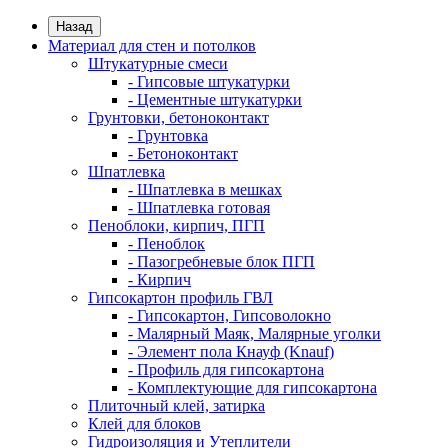
Назад
Материал для стен и потолков
Штукатурные смеси
- Гипсовые штукатурки
- Цементные штукатурки
Грунтовки, бетоноконтакт
- Грунтовка
- Бетоноконтакт
Шпатлевка
- Шпатлевка в мешках
- Шпатлевка готовая
Пеноблоки, кирпич, ПГП
- Пеноблок
- Пазогребневые блок ПГП
- Кирпич
Гипсокартон профиль ГВЛ
- Гипсокартон, Гипсоволокно
- Малярный Маяк, Малярные уголки
- Элемент пола Кнауф (Knauf)
- Профиль для гипсокартона
- Комплектующие для гипсокартона
Плиточный клей, затирка
Клей для блоков
Гидроизоляция и Утеплители