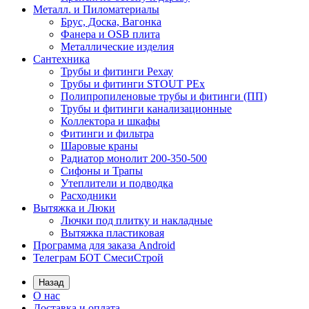
Металл. и Пиломатериалы
Брус, Доска, Вагонка
Фанера и OSB плита
Металлические изделия
Сантехника
Трубы и фитинги Рехау
Трубы и фитинги STOUT PEx
Полипропиленовые трубы и фитинги (ПП)
Трубы и фитинги канализационные
Коллектора и шкафы
Фитинги и фильтра
Шаровые краны
Радиатор монолит 200-350-500
Сифоны и Трапы
Утеплители и подводка
Расходники
Вытяжка и Люки
Лючки под плитку и накладные
Вытяжка пластиковая
Программа для заказа Android
Телеграм БОТ СмесиСтрой
Назад
О нас
Доставка и оплата